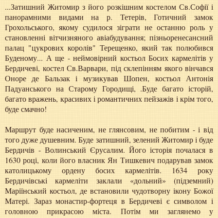
...Затишний Житомир з його розкішним костелом Св.Софії і
панорамними видами на р. Тетерів, Готичний замок
Грохольського, якому судилося зіграти не останню роль у
становленні вітчизняного авіабудування; пізньоренесансний
палац "цукрових королів" Терещенко, який так полюбився
Буденому... А ще - неймовірний костьол Босих кармелітів у
Бердичеві, костел Св.Варвари, під склепінням якого вінчався
Оноре де Бальзак і музикував Шопен, костьол Антонія
Падуанського на Старому Городищі, .Буде багато історій,
багато вражень, красивих і романтичних пейзажів і крім того,
буде смачно!
Маршрут буде насиченим, не глянсовим, не побитим - і від
того дуже душевним. Буде затишний, зелений Житомир і буде
Бердичів - Волинський Єрусалим. Його історія почалася в
1630 році, коли його власник Ян Тишкевич подарував замок
католицькому ордену босих кармелітів. 1634 року
Бердичівські кармеліти заклали «дольний» (підземний)
Маріїнський костьол, де встановили чудотворну ікону Божої
Матері. Зараз монастир-фортеця в Бердичеві є символом і
головною прикрасою міста. Потім ми заглянемо у