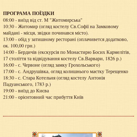
ПРОГРАМА ПОЇЗДКИ
08:00 - виїзд від ст. М "Житомирська"
10:30 - Житомир (огляд костелу Св.Софії на Замковому
майдані - місця, звідки починався місто).
13:00 - обід у затишному ресторані (оплачивется додатково,
ок. 100,00 грн.)
14:00 - Бердичів (екскурсія по Монастирю Босих Кармелітів,
17 століття та відвідування костелу Св.Варвари, 1826 р.)
16:00 - с. Червоне (огляд замку Грохольського)
17:00 - с. Андрушівка, огляд колишнього маєтку Терещенко
18:30 - с. Стара Котельня (огляд костелу Антонія
Падуанського, 1783 р.)
19:00 - виїзд до Києва
21:00 - орієнтовний час прибуття Київ