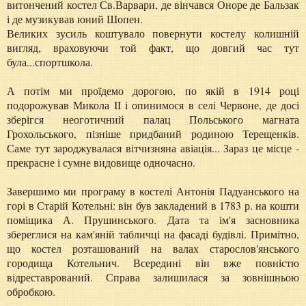
витончений костел Св.Варвари, де вінчався Оноре де Бальзак
і де музикував юний Шопен.
Великих зусиль коштувало повернути костелу колишній
вигляд, враховуючи той факт, що довгий час тут
була...спортшкола.
А потім ми проїдемо дорогою, по якій в 1914 році
подорожував Микола II і опинимося в селі Червоне, де досі
зберігся неоготичний палац Польського магната
Грохольського, пізніше придбаний родиною Терещенків.
Саме тут зароджувалася вітчизняна авіація... Зараз це місце -
прекрасне і сумне видовище одночасно.
Завершимо ми програму в костелі Антонія Падуанського на
горі в Старій Котельні: він був закладений в 1783 р. на кошти
поміщика А. Прушинського. Дата та ім'я засновника
збереглися на кам'яній табличці на фасаді будівлі. Примітно,
що костел розташований на валах старослов'янського
городища Котельнич. Всередині він вже повністю
відреставрований. Справа залишилася за зовнішньою
обробкою.