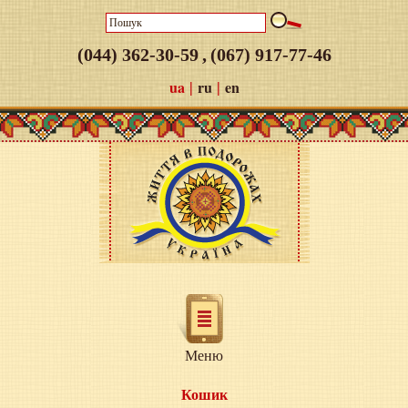
(044) 362-30-59
,
(067) 917-77-46
|
|
ua
ru
en
Меню
Кошик