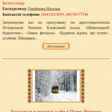
Інститутську
Екскурсовод:
Горбачова Наталья
Контактні телефони:
(044)3623059, (067)9177746
Запрошуємо вас на прогулянку по аристократичним
Печерським Липкам: Кловський палац, «Шоколадний
будиночок», «Замок феодала», «Будинок вдови, що плаче»,
особняк Лібермана...
Детальніше
Екскурсія в трамваї-кафе в Пущу-Водицю