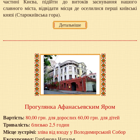
частині Києва, підійти до витоків заснування нашого
славного міста, відвідати місця де оселилися перші київські
князі (Старокиївська гора).
Детальніше
Прогулянка Афанасьевским Яром
Вартість:
80,00 грн. для дорослих 60,00 грн. для дітей
Тривалість:
близько 2,5 годин
Місце зустрічі:
зліва від входу у Володимирський Собор
Екскурсовод:
Горбачова Наталья