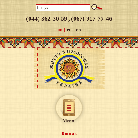
(044) 362-30-59
,
(067) 917-77-46
|
|
ua
ru
en
Меню
Кошик