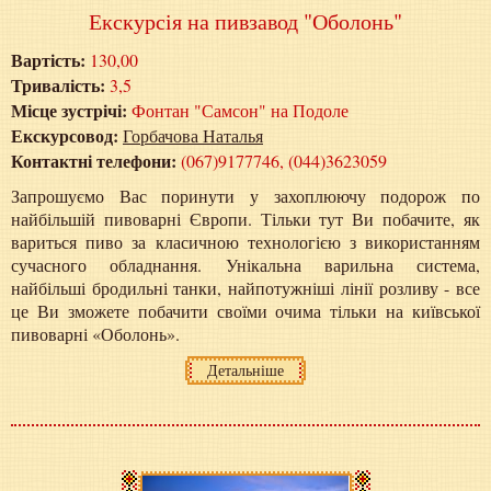
Екскурсія на пивзавод "Оболонь"
Вартість:
130,00
Тривалість:
3,5
Місце зустрічі:
Фонтан "Самсон" на Подоле
Екскурсовод:
Горбачова Наталья
Контактні телефони:
(067)9177746, (044)3623059
Запрошуємо Вас поринути у захоплюючу подорож по
найбільшій пивоварні Європи. Тільки тут Ви побачите, як
вариться пиво за класичною технологією з використанням
сучасного обладнання. Унікальна варильна система,
найбільші бродильні танки, найпотужніші лінії розливу - все
це Ви зможете побачити своїми очима тільки на київської
пивоварні «Оболонь».
Детальніше