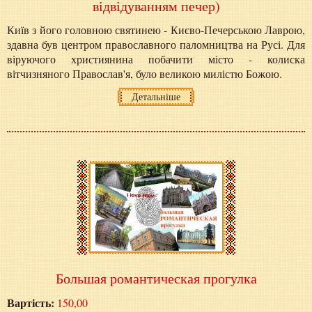
відвідуванням печер)
Київ з його головною святинею - Києво-Печерською Лаврою,
здавна був центром православного паломництва на Русі. Для
віруючого християнина побачити місто - колиска
вітчизняного Православ'я, було великою милістю Божою.
Детальніше
Большая романтическая прогулка
Вартість:
150,00