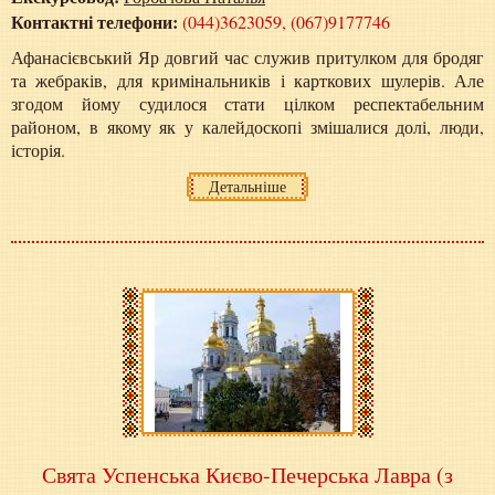
Контактні телефони:
(044)3623059, (067)9177746
Афанасієвський Яр довгий час служив притулком для бродяг
та жебраків, для кримінальників і карткових шулерів. Але
згодом йому судилося стати цілком респектабельним
районом, в якому як у калейдоскопі змішалися долі, люди,
історія.
Детальніше
Свята Успенська Києво-Печерська Лавра (з