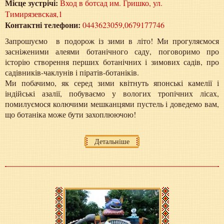
Місце зустрічі:
Вход в ботсад им. Гришко, ул.
Тимирязевская,1
Контактні телефони:
0443623059,0679177746
Запрошуємо в подорож із зими в літо! Ми прогуляємося
засніженими алеями ботанічного саду, поговоримо про
історію створення перших ботанічних і зимових садів, про
садівників-чаклунів і піратів-ботаніків.
Ми побачимо, як серед зими квітнуть японські камелії і
індійські азалії, побуваємо у вологих тропічних лісах,
помилуємося колючими мешканцями пустель і доведемо вам,
що ботаніка може бути захоплюючою!
Детальніше