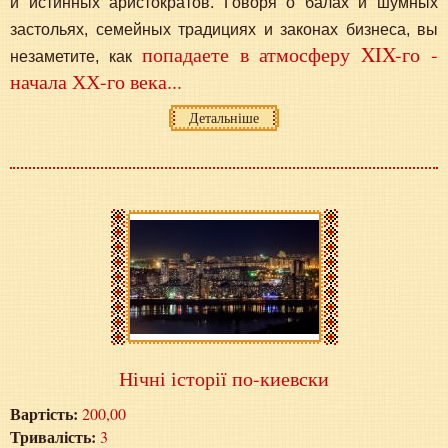
и истинных аристократов. Говоря о балах и шумных
застольях, семейных традициях и законах бизнеса, вы
попадаете в атмосферу XIX-го -
незаметите, как
начала ХХ-го века...
Детальніше
Нічні історії по-киевски
Вартість:
200,00
Тривалість:
3