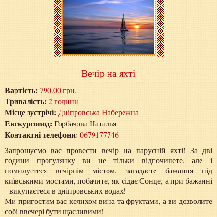
Вечір на яхті
Вартість:
790,00 грн.
Тривалість:
2 години
Місце зустрічі:
Дніпровська Набережна
Екскурсовод:
Горбачова Наталья
Контактні телефони:
0679177746
Запрошуємо вас провести вечір на парусній яхті! За дві
години прогулянку ви не тільки відпочинете, але і
помилуєтеся вечірнім містом, загадаєте бажання під
київськими мостами, побачите, як сідає Сонце, а при бажанні
- викупаєтеся в дніпровських водах!
Ми пригостим вас келихом вина та фруктами, а ви дозволите
собі ввечері бути щасливими!