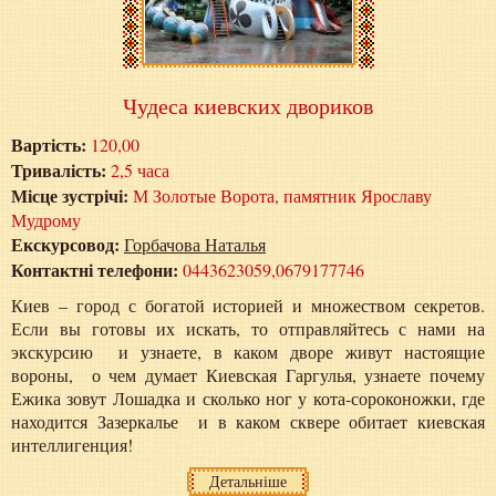
Чудеса киевских двориков
Вартість:
120,00
Тривалість:
2,5 часа
Місце зустрічі:
М Золотые Ворота, памятник Ярославу
Мудрому
Екскурсовод:
Горбачова Наталья
Контактні телефони:
0443623059,0679177746
Киев – город с богатой историей и множеством секретов.
Если вы готовы их искать, то отправляйтесь с нами на
экскурсию и узнаете, в каком дворе живут настоящие
вороны, о чем думает Киевская Гаргулья, узнаете почему
Ежика зовут Лошадка и сколько ног у кота-сороконожки, где
находится Зазеркалье и в каком сквере обитает киевская
интеллигенция!
Детальніше