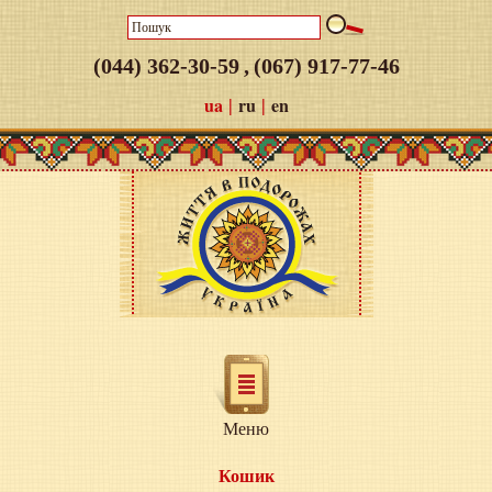
(044) 362-30-59
,
(067) 917-77-46
|
|
ua
ru
en
Меню
Кошик