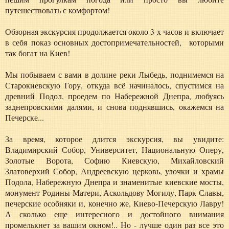
путешествовать с комфортом!
Обзорная экскурсия продолжается около 3-х часов и включает
в себя показ основных достопримечательностей, которыми
так богат на Киев!
Мы побываем с вами в долине реки Лыбедь, поднимемся на
Старокиевскую Гору, откуда всё начиналось, спустимся на
древний Подол, проедем по Набережной Днепра, любуясь
заднепровскими далями, и снова поднявшись, окажемся на
Печерске...
За время, которое длится экскурсия, вы увидите:
Владимирский Собор, Университет, Национальную Оперу,
Золотые Ворота, Софию Киевскую, Михайловский
Златоверхий Собор, Андреевскую церковь, улочки и храмы
Подола, Набережную Днепра и знаменитые киевские мосты,
монумент Родины-Матери, Аскольдову Могилу, Парк Славы,
печерские особняки и, конечно же, Киево-Печерскую Лавру!
А сколько еще интересного и достойного внимания
промелькнет за вашим окном!.. Но - лучше один раз все это